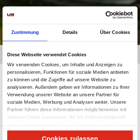
Zustimmung
Details
Über Cookies
HOME
»
WARUM UTS?
» NACHHALTIGKEIT &
Diese Webseite verwendet Cookies
UMWELTSCHUTZ
Wir verwenden Cookies, um Inhalte und Anzeigen zu
personalisieren, Funktionen für soziale Medien anbieten
zu können und die Zugriffe auf unsere Website zu
UTS WERTE
analysieren. Außerdem geben wir Informationen zu Ihrer
Philosophie und Ökologie
Verwendung unserer Website an unsere Partner für
soziale Medien, Werbung und Analysen weiter. Unsere
Partner führen diese Informationen möglicherweise mit
Wir halten uns streng an geltende
Gesundheits- und
weiteren Daten zusammen, die Sie ihnen bereitgestellt
Sicherheitsgesetze
, Durchführungsbestimmungen und
haben oder die sie im Rahmen Ihrer Nutzung der Dienste
Richtlinien.
Unfallverhütung
und die
Vermeidung von
gesammelt haben.
Gesundheitsgefährdungen
sind eine der obersten Prioritäten
Cookies zulassen