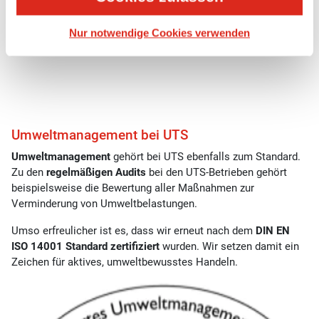
unserer unternehmerischen Verantwortung. UTS-Mitarbeiter
handeln nach detaillierten
Sicherheitsstandards
, die wir
Nur notwendige Cookies verwenden
unseren Kunden auf Anfrage gerne vorweisen.
Umweltmanagement bei UTS
Umweltmanagement
gehört bei UTS ebenfalls zum Standard.
Zu den
regelmäßigen Audits
bei den UTS-Betrieben gehört
beispielsweise die Bewertung aller Maßnahmen zur
Verminderung von Umweltbelastungen.
Umso erfreulicher ist es, dass wir erneut nach dem
DIN EN
ISO 14001 Standard zertifiziert
wurden. Wir setzen damit ein
Zeichen für aktives, umweltbewusstes Handeln.