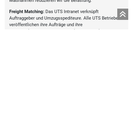
Maßnahmen reduzieren wir die Belastung:
Freight Matching:
Das UTS Intranet verknüpft
Auftraggeber und Umzugsspediteure. Alle UTS Betriebe
veröffentlichen ihre Aufträge und ihre
Transportkapazitäten. Die Zentraldisposition kombiniert
daraus Touren, welche Einzelfahrten ersetzen
Shared Container Services:
Kleinsendungen für
internationale Umzüge werden in Sammel-Containern
verladen und somit die Auslastung der Container erhöht
Bahntransporte:
bei Import- und Exportcontainern wird
versucht, dass alle Transporte von / zum Hafen per Bahn
durchgeführt werden
Engagement
UTS hat für das Produkt "Book A Move" einen
Rahmenvertrag mit "Atmosfair" abgeschlossen und es