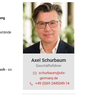
ung
.
nstände
Axel Schurbaum
Geschäftsführer
isch
- so
schurbaum@uts-
germany.de
+49 (0)69 2445049-14