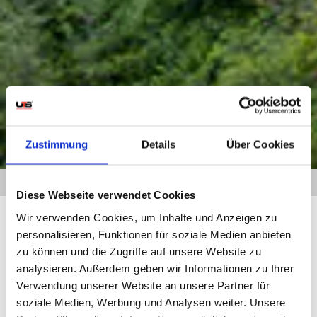
Zustimmung
Details
Über Cookies
HOME
»
INTERNATIONALER UMZUG
» ÜBERSEE UMZUG
Diese Webseite verwendet Cookies
Wir verwenden Cookies, um Inhalte und Anzeigen zu
personalisieren, Funktionen für soziale Medien anbieten
ÜBERSEE UMZUG
zu können und die Zugriffe auf unsere Website zu
Über Grenzen hinweg: Wir bringen Sie heim
analysieren. Außerdem geben wir Informationen zu Ihrer
Verwendung unserer Website an unsere Partner für
soziale Medien, Werbung und Analysen weiter. Unsere
Wir von UTS glauben daran, dass sich die besten Abenteuer