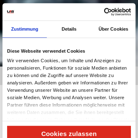
Zustimmung
Details
Über Cookies
Diese Webseite verwendet Cookies
Wir verwenden Cookies, um Inhalte und Anzeigen zu
personalisieren, Funktionen für soziale Medien anbieten
HOME
»
WARUM UTS?
»
NEWS
» VEREINIGTE ARABISCHE
zu können und die Zugriffe auf unsere Website zu
EMIRATE: TOURISTENVISA FÜR FÜNF JAHRE GENEHMIGT
analysieren. Außerdem geben wir Informationen zu Ihrer
Verwendung unserer Website an unsere Partner für
soziale Medien, Werbung und Analysen weiter. Unsere
Partner führen diese Informationen möglicherweise mit
GLOBAL MOBILITY
weiteren Daten zusammen, die Sie ihnen bereitgestellt
haben oder die sie im Rahmen Ihrer Nutzung der Dienste
gesammelt haben.
VEREINIGTE ARABISCHE EMIRATE: TOURISTENVISA FÜR
Cookies zulassen
FÜNF JAHRE GENEHMIGT