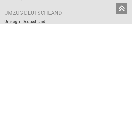
UMZUG DEUTSCHLAND
Umzug in Deutschland
Full-Service-Umzug
Umzugsversicherung und Haftung
Umzugskosten und Arten
Lagerservice
Umzug online buchen
UMZUGTIPPS
Auslandsumzug: Tipps
Umzugskosten und Arten
Umzugslexikon
Mitarbeiter­­entsendung ins Ausland
Umzugsversicherung und Haftung
Umzug mit PKW
Nachhaltig umziehen
Umzug mit Tieren
Umzug mit Kindern
FAQ