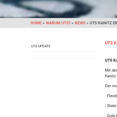
HOME
»
WARUM UTS?
»
NEWS
» UTS KANITZ E
UTS K
UTS UPDATE
UTS Ka
Mit de
Kanitz
Der mo
- Flex
- Stat
- Gute