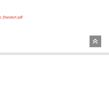
r_Standort.pdf
RELOCATION
Weitere Leistungen
Move Management
g
Relocation Management Software
Global Mobility Management
Visa & immigration services
UNTERNEHMENSUMZUG