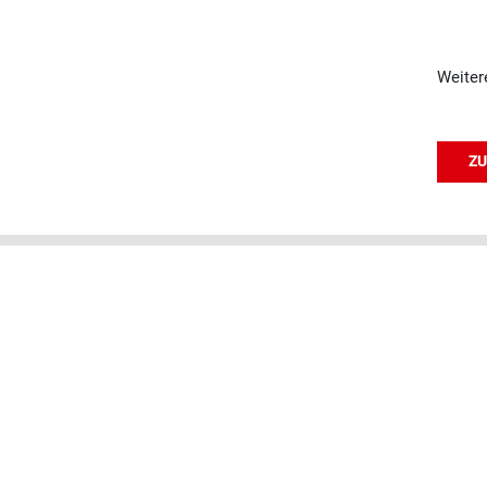
Weiter
ZU
INTE
Umzug 
Immer informiert – erhalten Sie
Umzug 
Wissenswertes und Aktuelles einfach
Umzug i
und direkt per E-Mail.
Umzug 
Umzug 
Umzug 
Umzug 
Umzug 