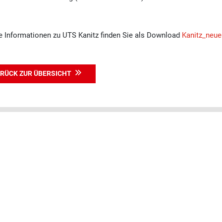
e Informationen zu UTS Kanitz finden Sie als Download
Kanitz_neue
RÜCK ZUR ÜBERSICHT
RNATIONALER UMZUG
UMZUG DEUTSCHLAND
nach China
Umzug in Deutschland
nach Singapur
Full-Service-Umzug
n die Türkei
Umzugsversicherung und Haftun
nach Dubai
Umzugskosten und Arten
nach Australien
Lagerservice
nach Mexiko
Umzug online buchen
in die USA
UMZUGTIPPS
nach Kanada