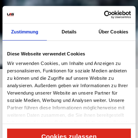
Zustimmung
Details
Über Cookies
Diese Webseite verwendet Cookies
Wir verwenden Cookies, um Inhalte und Anzeigen zu
personalisieren, Funktionen für soziale Medien anbieten
HOME
»
WARUM UTS?
»
NEWS
» PLANUNG: DER SCHLÜSSEL
zu können und die Zugriffe auf unsere Website zu
ZUM ERFOLGREICHEN UMZUG
analysieren. Außerdem geben wir Informationen zu Ihrer
Verwendung unserer Website an unsere Partner für
soziale Medien, Werbung und Analysen weiter. Unsere
Partner führen diese Informationen möglicherweise mit
GLOBAL MOBILITY PRIVATUMZUG BÜROUMZUG
weiteren Daten zusammen, die Sie ihnen bereitgestellt
haben oder die sie im Rahmen Ihrer Nutzung der Dienste
gesammelt haben.
PLANUNG: DER SCHLÜSSEL ZUM ERFOLGREICHEN
Cookies zulassen
UMZUG