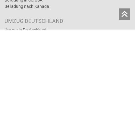
Beiladung in die USA
Beiladung nach Kanada
UMZUG DEUTSCHLAND
Umzug in Deutschland
Full-Service-Umzug
Umzugsversicherung und Haftung
Umzugskosten und Arten
Lagerservice
Umzug online buchen
UMZUGTIPPS
Auslandsumzug: Tipps
Umzugskosten und Arten
Umzugslexikon
Mitarbeiter­­entsendung ins Ausland
Umzugsversicherung und Haftung
Umzug mit PKW
Nachhaltig umziehen
Umzug mit Tieren
Umzug mit Kindern