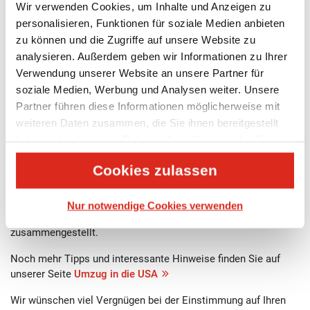
UMZUG HAMBURG COLUMBUS
Wir verwenden Cookies, um Inhalte und Anzeigen zu
personalisieren, Funktionen für soziale Medien anbieten
Von der Hansestadt an den Scioto River
zu können und die Zugriffe auf unsere Website zu
analysieren. Außerdem geben wir Informationen zu Ihrer
S
ie ziehen demnächst von Hamburg nach Columbus?
Verwendung unserer Website an unsere Partner für
D
ann lassen Sie sich von UTS dabei unterstützen.
soziale Medien, Werbung und Analysen weiter. Unsere
Bei uns können Sie sich darauf verlassen, dass wir Ihren
Partner führen diese Informationen möglicherweise mit
Umzug sorgfältig planen und kalkulieren und uns zugleich um
weiteren Daten zusammen, die Sie ihnen bereitgestellt
einen einwandfreien Ablauf kümmern.
haben oder die sie im Rahmen Ihrer Nutzung der Dienste
gesammelt haben.
Unsere Umzugsspezialisten geben Ihnen die bestmögliche
Cookies zulassen
Beratung auf Ihrem Weg in ein neues Leben
.
Nachfolgend haben wir die wichtigsten Informationen zu
Nur notwendige Cookies verwenden
einem Umzug von Hamburg nach Columbus
zusammengestellt.
Noch mehr Tipps und interessante Hinweise finden Sie auf
unserer Seite
Umzug in die USA
Wir wünschen viel Vergnügen bei der Einstimmung auf Ihren