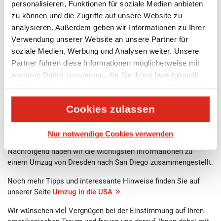
personalisieren, Funktionen für soziale Medien anbieten
Von Dresden eintauchen in den Pazifischen
zu können und die Zugriffe auf unsere Website zu
Ozean
analysieren. Außerdem geben wir Informationen zu Ihrer
Verwendung unserer Website an unsere Partner für
Sie ziehen demnächst von Dresden nach San Diego um?
soziale Medien, Werbung und Analysen weiter. Unsere
Dann lassen Sie sich von UTS dabei unterstützen.
Partner führen diese Informationen möglicherweise mit
weiteren Daten zusammen, die Sie ihnen bereitgestellt
Bei UTS können Sie sich darauf verlassen, dass wir uns um
haben oder die sie im Rahmen Ihrer Nutzung der Dienste
einen einwandfreien Ablauf kümmern und Ihren Umzug
gesammelt haben.
sorgfältig planen und kalkulieren.
Cookies zulassen
Unsere Umzugsspezialisten geben Ihnen die bestmögliche
Beratung auf Ihrem Weg in ein neues Leben.
Nur notwendige Cookies verwenden
Nachfolgend haben wir die wichtigsten Informationen zu
einem Umzug von Dresden nach San Diego zusammengestellt.
Noch mehr Tipps und interessante Hinweise finden Sie auf
unserer Seite
Umzug in die USA
Wir wünschen viel Vergnügen bei der Einstimmung auf Ihren