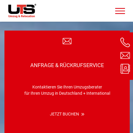
ANFRAGE & RÜCKRUFSERVICE
Kontaktieren Sie Ihren Umzugsberater
für Ihren Umzug in Deutschland + International
JETZT BUCHEN