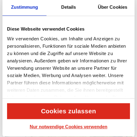
Ihr Umzug von Düsseldorf nach Köln:
Zustimmung
Details
Über Cookies
Klassische Umzugsbuchung oder Online-
Planung & Reservierung?
Diese Webseite verwendet Cookies
Bei UTS haben Sie mehrere Optionen für Ihre Umzugsplanung:
Einfach komfortabel
mit unserem
klassischen Buchungs-
Wir verwenden Cookies, um Inhalte und Anzeigen zu
Service
oder
einfach praktisch & rund-um-die-Uhr
mit
personalisieren, Funktionen für soziale Medien anbieten
unserem Online-Tool
BOOK A MOVE
. Es bleibt Ihnen selbst
zu können und die Zugriffe auf unsere Website zu
überlassen, ob Sie lieber von Beginn an eine Beratung durch
analysieren. Außerdem geben wir Informationen zu Ihrer
unsere Umzugsexperten erhalten wollen oder einfach und
Verwendung unserer Website an unsere Partner für
schnell online den Termin und Preis für Ihren Umzug prüfen
soziale Medien, Werbung und Analysen weiter. Unsere
lassen möchten. Gerne beraten wir Sie auch hier über alle Vor-
Partner führen diese Informationen möglicherweise mit
und Nachteile und helfen Ihnen bei der Entscheidung.
weiteren Daten zusammen, die Sie ihnen bereitgestellt
haben oder die sie im Rahmen Ihrer Nutzung der Dienste
gesammelt haben.
Cookies zulassen
Nur notwendige Cookies verwenden