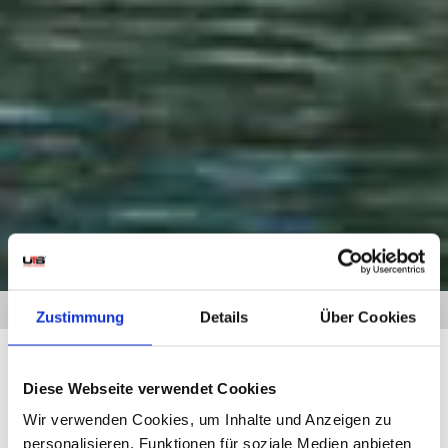
HOME
» UMZUG ESSEN LINZ
Zustimmung
Details
Über Cookies
Diese Webseite verwendet Cookies
UMZUG ESSEN LINZ
Wir verwenden Cookies, um Inhalte und Anzeigen zu
Von Essen nach Linz
personalisieren, Funktionen für soziale Medien anbieten