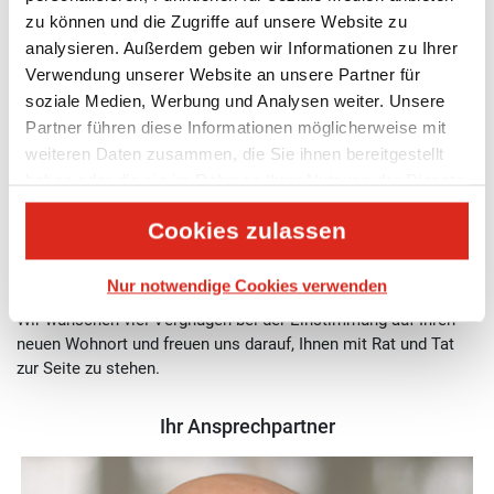
Sie planen demnächst einen Umzug von Essen nach Linz?
zu können und die Zugriffe auf unsere Website zu
Dann haben Sie mit UTS einen sicheren Treffer gelandet.
analysieren. Außerdem geben wir Informationen zu Ihrer
Wir sorgen für einen einwandfreien Ablauf und planen alle
Verwendung unserer Website an unsere Partner für
Details Ihres Umzugs. Unsere Umzugsspezialisten geben
soziale Medien, Werbung und Analysen weiter. Unsere
Ihnen die bestmögliche Beratung auf Ihrem Weg nach
Partner führen diese Informationen möglicherweise mit
Oberösterreich.
weiteren Daten zusammen, die Sie ihnen bereitgestellt
haben oder die sie im Rahmen Ihrer Nutzung der Dienste
Nachfolgend haben wir die wichtigsten Informationen zu
gesammelt haben.
einem Umzug von Essen nach Linz für Sie zusammengestellt.
Cookies zulassen
Noch mehr Tipps und interessante Hinweise finden Sie unter
Umzug nach Österreich
Nur notwendige Cookies verwenden
Wir wünschen viel Vergnügen bei der Einstimmung auf Ihren
neuen Wohnort und freuen uns darauf, Ihnen mit Rat und Tat
zur Seite zu stehen.
Ihr Ansprechpartner