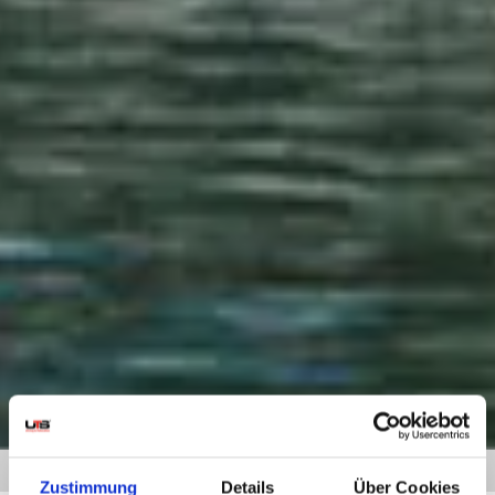
HOME
» UMZUG DÜSSELDORF LINZ
Zustimmung
Details
Über Cookies