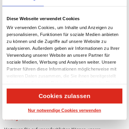
UMZUG DÜSSELDORF LINZ
Diese Webseite verwendet Cookies
Von Düsseldorf nach Linz
Wir verwenden Cookies, um Inhalte und Anzeigen zu
personalisieren, Funktionen für soziale Medien anbieten
Ihre neue Heimat heißt demnächst nicht mehr Düsseldorf,
zu können und die Zugriffe auf unsere Website zu
sondern Linz? Dann haben Sie mit UTS den richtigen
Umzugsbegleiter gefunden.
analysieren. Außerdem geben wir Informationen zu Ihrer
Verwendung unserer Website an unsere Partner für
Wir planen, organisieren und führen gemeinsam mit Ihnen
soziale Medien, Werbung und Analysen weiter. Unsere
Ihren Umzug durch. Unsere Umzugsspezialisten beraten Sie in
Partner führen diese Informationen möglicherweise mit
allen Fragen fachgerecht und kümmern sich persönlich um Ihr
weiteren Daten zusammen, die Sie ihnen bereitgestellt
Anliegen bei Ihrem Umzug.
haben oder die sie im Rahmen Ihrer Nutzung der Dienste
Einige wichtige Informationen zu einem Umzug von Düsseldorf
gesammelt haben.
Cookies zulassen
nach Linz haben wir nun hier nachfolgend für Sie
zusammengetragen.
Nur notwendige Cookies verwenden
Noch mehr Tipps und interessante Hinweise finden Sie unter
Umzug nach Österreich